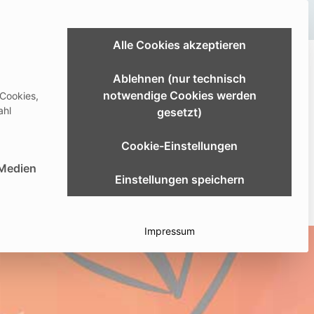
Link zum Extranet
Alle Cookies akzeptieren
ldung & Studium
Karriere
Über uns
Ablehnen (nur technisch
notwendige Cookies werden
 Cookies,
er
Download Center
Deutsch
ahl
gesetzt)
Cookie-Einstellungen
st essenziell und kann nicht abgewählt werden.
 Medien
Einstellungen speichern
Impressum