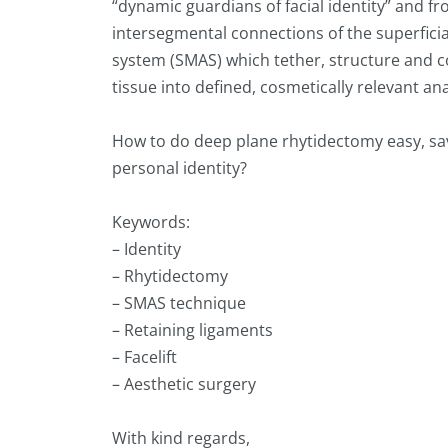
“dynamic guardians of facial identity” and f
intersegmental connections of the superfic
system (SMAS) which tether, structure and c
tissue into defined, cosmetically relevant an
How to do deep plane rhytidectomy easy, sav
personal identity?
Keywords:
– Identity
– Rhytidectomy
– SMAS technique
– Retaining ligaments
– Facelift
– Aesthetic surgery
With kind regards,