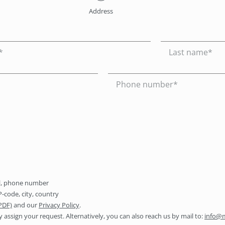
Address
il, phone number
-code, city, country
(PDF)
and our
Privacy Policy
.
y assign your request. Alternatively, you can also reach us by mail to:
info@