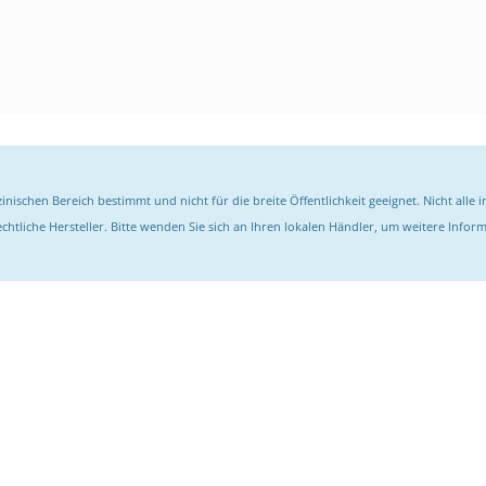
inischen Bereich bestimmt und nicht für die breite Öffentlichkeit geeignet. Nicht alle
htliche Hersteller. Bitte wenden Sie sich an Ihren lokalen Händler, um weitere Informa
ABONNIEREN SIE UNSERE NEWSLETTER
Erhalten Sie immer die neuesten Informationen und Angebote von Medico