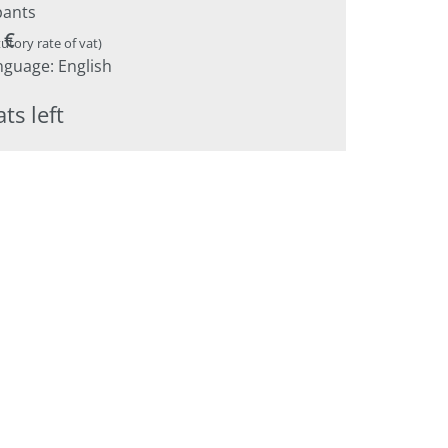
pants
 €
tutory rate of vat)
nguage: English
ts left