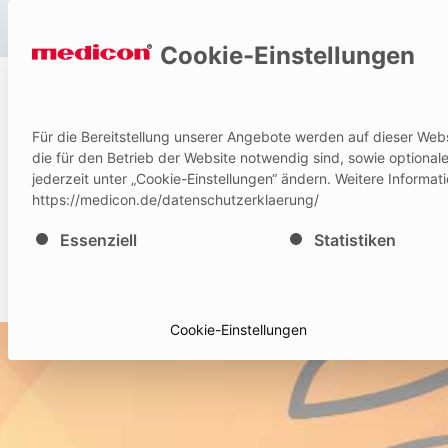
Hilfe und Kontakt
Cookie-Einstellungen
P
Für die Bereitstellung unserer Angebote werden auf dieser Web
IFU
die für den Betrieb der Website notwendig sind, sowie optiona
jederzeit unter „Cookie-Einstellungen“ ändern. Weitere Informat
https://medicon.de/datenschutzerklaerung/
Es folgt eine Liste der Service-Gruppen, für die eine E
Essenziell
Statistiken
Cookie-Einstellungen