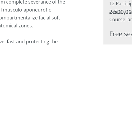
rom complete severance of the
12 Partici
ial musculo-aponeurotic
2.500,00
(Plus the sta
ompartmentalize facial soft
Course la
atomical zones.
Free sea
e, fast and protecting the