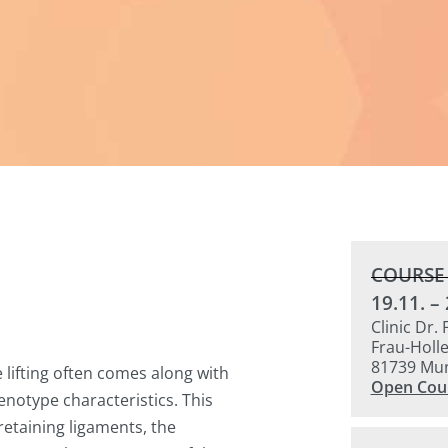
COURSE
19.11. –
Clinic Dr.
Frau-Holl
81739 Mu
 lifting often comes along with
Open Cour
enotype characteristics. This
retaining ligaments, the