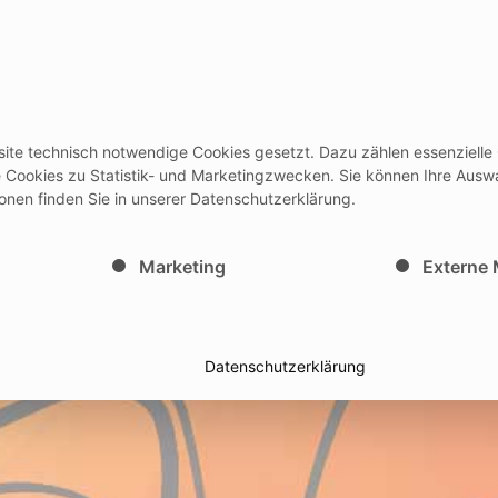
rodukte
Events
Services
Ausbi
site technisch notwendige Cookies gesetzt. Dazu zählen essenzielle
/Gebrauchsanleitungen + Medicon HUB
Newslett
le Cookies zu Statistik- und Marketingzwecken. Sie können Ihre Ausw
ionen finden Sie in unserer Datenschutzerklärung.
inwilligung erteilt werden kann. Die erste Service-Gruppe i
Marketing
Externe
Datenschutzerklärung