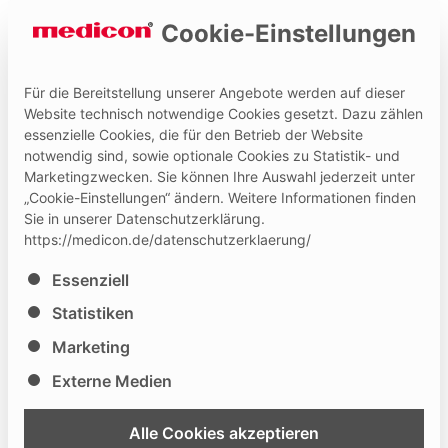
Cookie-Einstellungen
Für die Bereitstellung unserer Angebote werden auf dieser
Website technisch notwendige Cookies gesetzt. Dazu zählen
essenzielle Cookies, die für den Betrieb der Website
Hilfe und Kontakt
Medicon Extranet
notwendig sind, sowie optionale Cookies zu Statistik- und
Marketingzwecken. Sie können Ihre Auswahl jederzeit unter
„Cookie-Einstellungen“ ändern. Weitere Informationen finden
Newsletter-Anmeldung
Sie in unserer Datenschutzerklärung.
https://medicon.de/datenschutzerklaerung/
Es folgt eine Liste der Service-Gruppen, für die eine Ei
Essenziell
Melden Sie sich jetzt an und erhalten Sie regelmäßig
Statistiken
Informationen entsprechend ihrer persönlichen
Interessen! Sie können unseren Newsletter zu den
Marketing
folgenden Themenfeldern abonnieren. Bitte wählen Sie
Externe Medien
eins oder mehrere Themen aus, zu denen Sie informiert
werden wollen:
Alle Cookies akzeptieren