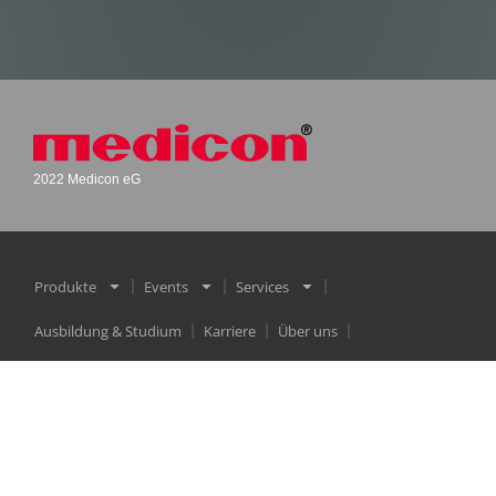
2022 Medicon eG
Produkte
Events
Services
Ausbildung & Studium
Karriere
Über uns
IFU/Gebrauchsanleitungen + Medicon HUB
Newsletter
Download Center
Deutsch