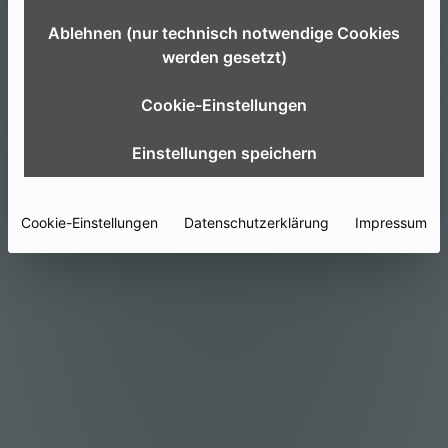
Ablehnen (nur technisch notwendige Cookies
werden gesetzt)
We’re sorry – we can’t find the page
you’re looking for.
Cookie-Einstellungen
Einstellungen speichern
Animation by Musa Adanur ♥
Cookie-Einstellungen
Datenschutzerklärung
Impressum