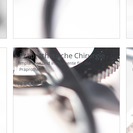
Präprothetische Chirurgie
Implantate und Instrumente für die
Präprothetik.