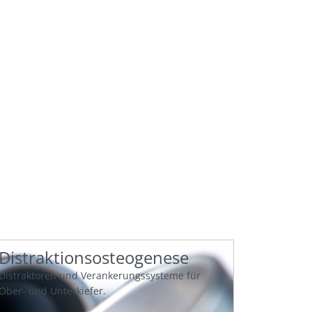
ie
Distraktionsosteogenese
Distraktoren und Verankerungssysteme für
Ober- und Unterkiefer.