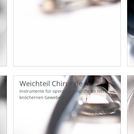
Weichteil Chirurgie
Instrumente für operative Eingriffe an nicht
knöchernen Geweben.