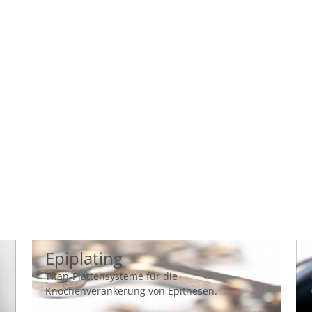
FACHGEBIET
und-Kiefer-Gesichtschirurg
Epiplating
Titan-Plattensysteme für die
Knochenverankerung von Epithesen.