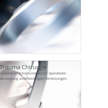
Trauma Chirurgie
Systeme und Instrumente zur operativen
Versorgung unfallbedingter Verletzungen.