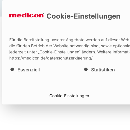
Hilfe und Kontakt
Cookie-Einstellungen
P
Für die Bereitstellung unserer Angebote werden auf dieser Web
IFU
die für den Betrieb der Website notwendig sind, sowie optiona
jederzeit unter „Cookie-Einstellungen“ ändern. Weitere Informat
https://medicon.de/datenschutzerklaerung/
Es folgt eine Liste der Service-Gruppen, für die eine E
Essenziell
Statistiken
Cookie-Einstellungen