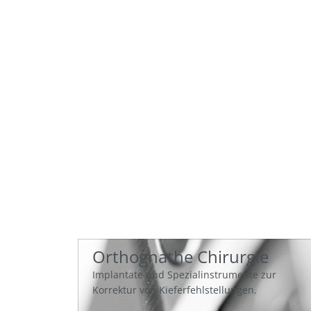
M
Orthognathe Chirurgie
Implantate und Spezialinstrumente zur
Korrektur von Kieferfehlstellungen.