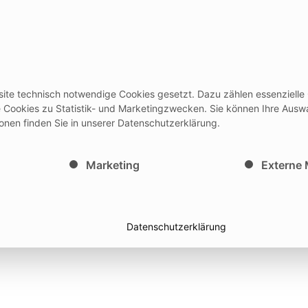
rodukte
Events
Services
Ausbi
site technisch notwendige Cookies gesetzt. Dazu zählen essenzielle
/Gebrauchsanleitungen + Medicon HUB
Newslett
le Cookies zu Statistik- und Marketingzwecken. Sie können Ihre Ausw
ionen finden Sie in unserer Datenschutzerklärung.
inwilligung erteilt werden kann. Die erste Service-Gruppe i
Marketing
Externe
Datenschutzerklärung