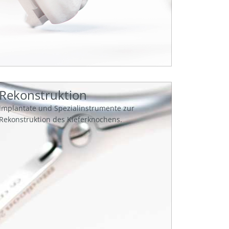
Rekonstruktion
Implantate und Spezialinstrumente zur
Rekonstruktion des Kieferknochens.