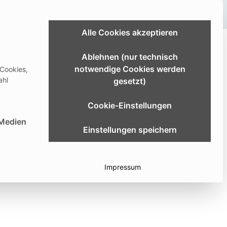
Link zum Extranet
Alle Cookies akzeptieren
ldung & Studium
Karriere
Über uns
Ablehnen (nur technisch
notwendige Cookies werden
 Cookies,
er
Download Center
Deutsch
ahl
gesetzt)
Cookie-Einstellungen
st essenziell und kann nicht abgewählt werden.
 Medien
Einstellungen speichern
Impressum