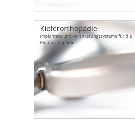
Kieferorthopädie
Implantate und Verankerungssysteme für die
Kieferorthopädie.