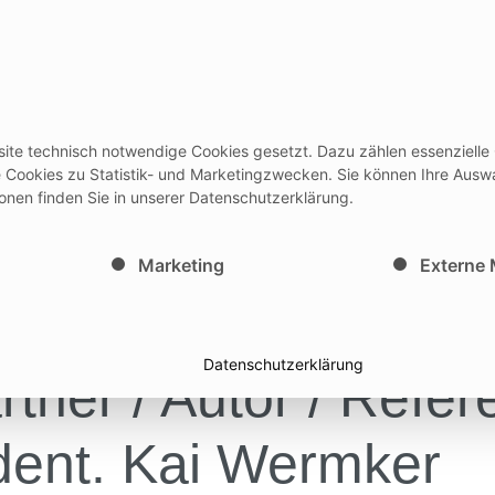
rodukte
Events
Services
Ausbi
site technisch notwendige Cookies gesetzt. Dazu zählen essenzielle
IFU/Gebrauchsanleitungen + Medicon HUB
Newsl
le Cookies zu Statistik- und Marketingzwecken. Sie können Ihre Ausw
ionen finden Sie in unserer Datenschutzerklärung.
inwilligung erteilt werden kann. Die erste Service-Gruppe i
Marketing
Externe
Datenschutzerklärung
tner / Autor / Refer
dent. Kai Wermker