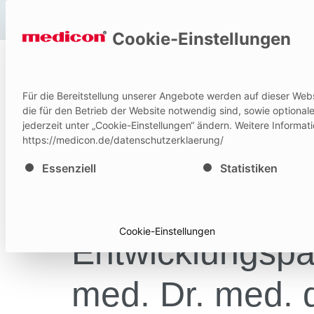
Hilfe und Kontakt
Cookie-Einstellungen
P
Für die Bereitstellung unserer Angebote werden auf dieser Web
die für den Betrieb der Website notwendig sind, sowie optiona
jederzeit unter „Cookie-Einstellungen“ ändern. Weitere Informat
https://medicon.de/datenschutzerklaerung/
Es folgt eine Liste der Service-Gruppen, für die eine E
Essenziell
Statistiken
Cookie-Einstellungen
Entwicklungspar
med. Dr. med. 