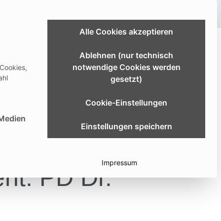
Link zum Extranet
Alle Cookies akzeptieren
ldung & Studium
Karriere
Über uns
Ablehnen (nur technisch
notwendige Cookies werden
 Cookies,
etter
Download Center
Deutsch
ahl
gesetzt)
Cookie-Einstellungen
st essenziell und kann nicht abgewählt werden.
 Medien
Einstellungen speichern
Impressum
ent:
PD Dr.