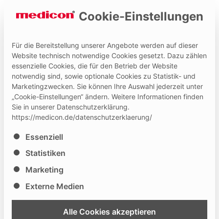
Cookie-Einstellungen
Für die Bereitstellung unserer Angebote werden auf dieser
Website technisch notwendige Cookies gesetzt. Dazu zählen
essenzielle Cookies, die für den Betrieb der Website
Hilfe und Kontakt
Medicon Extranet
notwendig sind, sowie optionale Cookies zu Statistik- und
Marketingzwecken. Sie können Ihre Auswahl jederzeit unter
„Cookie-Einstellungen“ ändern. Weitere Informationen finden
Sie in unserer Datenschutzerklärung.
https://medicon.de/datenschutzerklaerung/
Es folgt eine Liste der Service-Gruppen, für die eine Ei
Essenziell
10. Leipziger interdisziplinär
Statistiken
Kurs für plastische Chirurgie
Marketing
Externe Medien
46
03.03.
- 04.03.2023
Alle Cookies akzeptieren
Leipzig
, DE