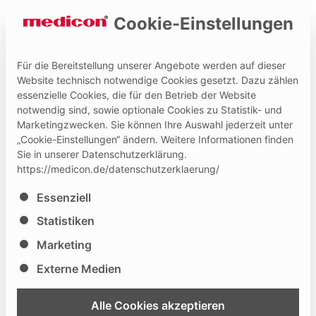
Cookie-Einstellungen
Für die Bereitstellung unserer Angebote werden auf dieser
Website technisch notwendige Cookies gesetzt. Dazu zählen
essenzielle Cookies, die für den Betrieb der Website
Hilfe und Kontakt
Medicon Extranet
notwendig sind, sowie optionale Cookies zu Statistik- und
Marketingzwecken. Sie können Ihre Auswahl jederzeit unter
„Cookie-Einstellungen“ ändern. Weitere Informationen finden
Sie in unserer Datenschutzerklärung.
https://medicon.de/datenschutzerklaerung/
Es folgt eine Liste der Service-Gruppen, für die eine Ei
Essenziell
13th International MSS
Statistiken
Scientific Congress
Marketing
Externe Medien
Congress
Medicon will be represented by: Medi-Life Malaysia
Alle Cookies akzeptieren
The International MSS Scientific Congress is the