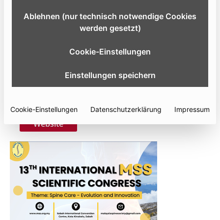
flagship annual scientific meeting of the Malaysian
Ablehnen (nur technisch notwendige Cookies
Spine Society (MSS). The 2026 edition, themed “Spine
werden gesetzt)
Care – Evolution and Innovation”, brings together
renowned experts to discuss advancements in spine
Cookie-Einstellungen
surgery, research, rehabilitation, and emerging
technologies shaping the future of spine care.
Einstellungen speichern
14.08.
- 16.08.2026
SICC Kota Kinabalu
, Malaysia
Cookie-Einstellungen
Datenschutzerklärung
Impressum
Website