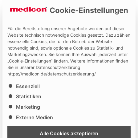
Cookie-Einstellungen
Für die Bereitstellung unserer Angebote werden auf dieser
Website technisch notwendige Cookies gesetzt. Dazu zählen
essenzielle Cookies, die für den Betrieb der Website
Hilfe und Kontakt
Medicon Extranet
notwendig sind, sowie optionale Cookies zu Statistik- und
Marketingzwecken. Sie können Ihre Auswahl jederzeit unter
„Cookie-Einstellungen“ ändern. Weitere Informationen finden
Sie in unserer Datenschutzerklärung.
https://medicon.de/datenschutzerklaerung/
Es folgt eine Liste der Service-Gruppen, für die eine Ei
Essenziell
32nd Stuttgart Advanced
Statistiken
Course for Rhinoplasty
Marketing
Externe Medien
46
09.04.
- 11.04.2025
Alle Cookies akzeptieren
Stuttgart
, DE