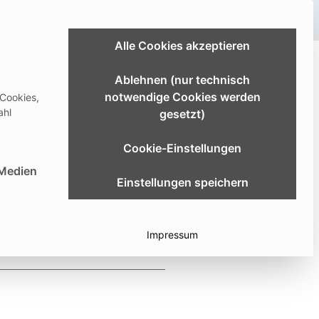
Link zum Extranet
Alle Cookies akzeptieren
ldung & Studium
Karriere
Über uns
Ablehnen (nur technisch
notwendige Cookies werden
 Cookies,
er
Download Center
Deutsch
ahl
gesetzt)
Cookie-Einstellungen
st essenziell und kann nicht abgewählt werden.
 Medien
Einstellungen speichern
Impressum