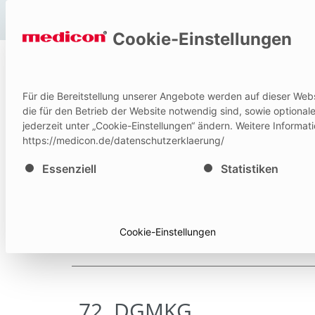
Hilfe und Kontakt
Cookie-Einstellungen
P
Für die Bereitstellung unserer Angebote werden auf dieser Web
IFU
die für den Betrieb der Website notwendig sind, sowie optiona
jederzeit unter „Cookie-Einstellungen“ ändern. Weitere Informat
https://medicon.de/datenschutzerklaerung/
Es folgt eine Liste der Service-Gruppen, für die eine E
Essenziell
Statistiken
Cookie-Einstellungen
72. DGMKG