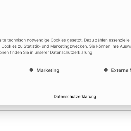
rodukte
Events
Services
Ausbi
site technisch notwendige Cookies gesetzt. Dazu zählen essenzielle
/Gebrauchsanleitungen + Medicon HUB
Newslett
le Cookies zu Statistik- und Marketingzwecken. Sie können Ihre Ausw
ionen finden Sie in unserer Datenschutzerklärung.
inwilligung erteilt werden kann. Die erste Service-Gruppe i
Marketing
Externe
Datenschutzerklärung