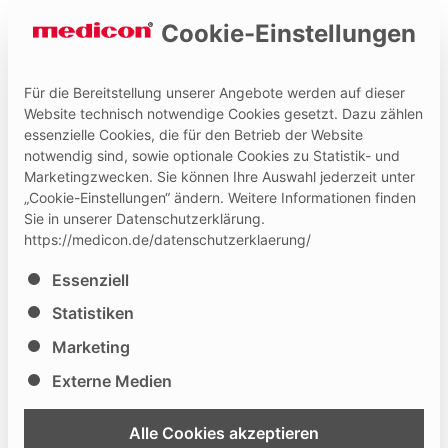
Cookie-Einstellungen
Für die Bereitstellung unserer Angebote werden auf dieser
Website technisch notwendige Cookies gesetzt. Dazu zählen
essenzielle Cookies, die für den Betrieb der Website
Hilfe und Kontakt
Medicon Extranet
notwendig sind, sowie optionale Cookies zu Statistik- und
Marketingzwecken. Sie können Ihre Auswahl jederzeit unter
„Cookie-Einstellungen“ ändern. Weitere Informationen finden
Sie in unserer Datenschutzerklärung.
https://medicon.de/datenschutzerklaerung/
Es folgt eine Liste der Service-Gruppen, für die eine Ei
Essenziell
7th International Rhinoplasty
Statistiken
Workshop
Marketing
Externe Medien
46
26.02.
- 28.02.2023
Alle Cookies akzeptieren
Pune
, IN