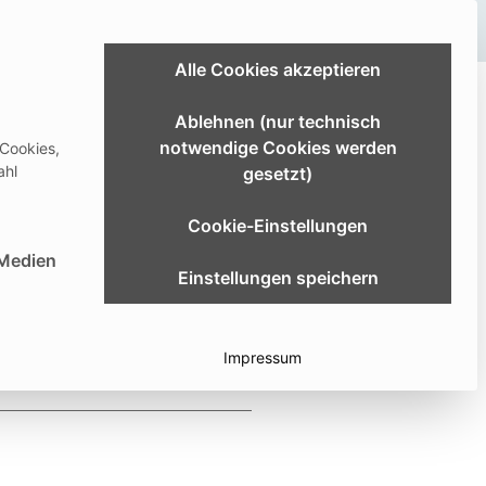
Link zum Extranet
Alle Cookies akzeptieren
ldung & Studium
Karriere
Über uns
Ablehnen (nur technisch
notwendige Cookies werden
 Cookies,
er
Download Center
Deutsch
ahl
gesetzt)
Cookie-Einstellungen
st essenziell und kann nicht abgewählt werden.
 Medien
Einstellungen speichern
Impressum