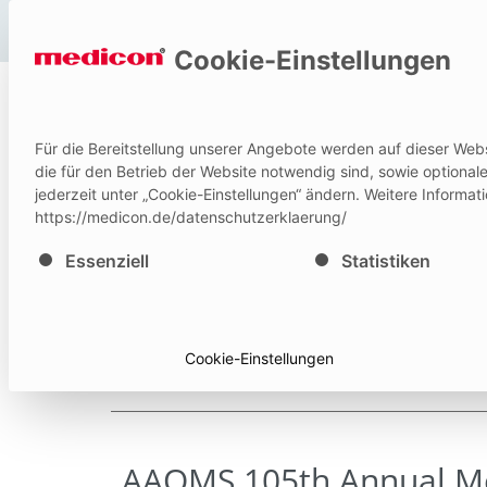
Hilfe und Kontakt
Cookie-Einstellungen
P
Für die Bereitstellung unserer Angebote werden auf dieser Web
IFU
die für den Betrieb der Website notwendig sind, sowie optiona
jederzeit unter „Cookie-Einstellungen“ ändern. Weitere Informat
https://medicon.de/datenschutzerklaerung/
Es folgt eine Liste der Service-Gruppen, für die eine E
Essenziell
Statistiken
Cookie-Einstellungen
AAOMS 105th Annual M