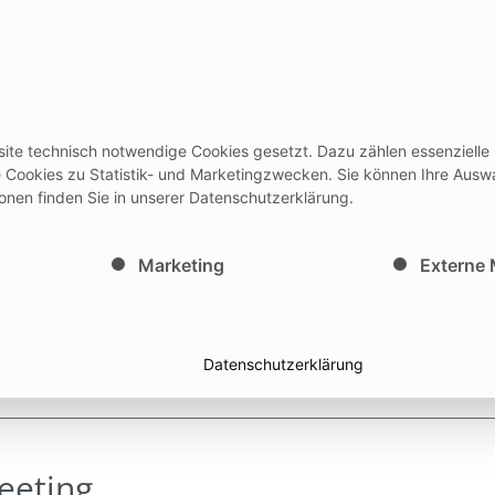
rodukte
Events
Services
Ausbi
site technisch notwendige Cookies gesetzt. Dazu zählen essenzielle
/Gebrauchsanleitungen + Medicon HUB
Newslett
le Cookies zu Statistik- und Marketingzwecken. Sie können Ihre Ausw
ionen finden Sie in unserer Datenschutzerklärung.
inwilligung erteilt werden kann. Die erste Service-Gruppe i
Marketing
Externe
Datenschutzerklärung
eeting