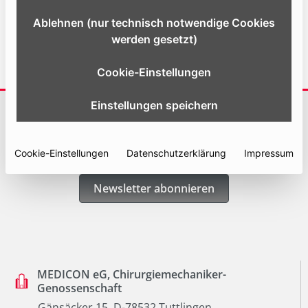
Website
Ablehnen (nur technisch notwendige Cookies
werden gesetzt)
Cookie-Einstellungen
Einstellungen speichern
ABONNIEREN SIE UNSERE NEWSLETTER
Erhalten Sie immer die neuesten Informationen und Angebote von
Cookie-Einstellungen
Datenschutzerklärung
Impressum
Medicon
Newsletter abonnieren
MEDICON eG, Chirurgiemechaniker-
Genossenschaft
Gänsäcker 15, D-78532 Tuttlingen