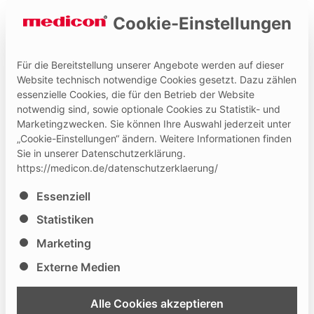
Cookie-Einstellungen
Für die Bereitstellung unserer Angebote werden auf dieser
Website technisch notwendige Cookies gesetzt. Dazu zählen
essenzielle Cookies, die für den Betrieb der Website
Hilfe und Kontakt
Medicon Extranet
notwendig sind, sowie optionale Cookies zu Statistik- und
Marketingzwecken. Sie können Ihre Auswahl jederzeit unter
„Cookie-Einstellungen“ ändern. Weitere Informationen finden
Sie in unserer Datenschutzerklärung.
https://medicon.de/datenschutzerklaerung/
Es folgt eine Liste der Service-Gruppen, für die eine Ei
Essenziell
Eurospine 2025
Statistiken
Marketing
46
Externe Medien
22.10.
- 24.10.2025
Copenhagen
, DK
Alle Cookies akzeptieren