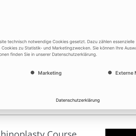
rodukte
Events
Services
Ausbi
site technisch notwendige Cookies gesetzt. Dazu zählen essenzielle
/Gebrauchsanleitungen + Medicon HUB
Newslett
le Cookies zu Statistik- und Marketingzwecken. Sie können Ihre Ausw
ionen finden Sie in unserer Datenschutzerklärung.
inwilligung erteilt werden kann. Die erste Service-Gruppe i
Marketing
Externe
Datenschutzerklärung
Rhinoplasty Course