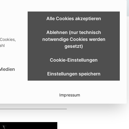
Link zum Extranet
Alle Cookies akzeptieren
ldung & Studium
Karriere
Über uns
Ablehnen (nur technisch
notwendige Cookies werden
 Cookies,
er
Download Center
Deutsch
ahl
gesetzt)
Cookie-Einstellungen
st essenziell und kann nicht abgewählt werden.
 Medien
Einstellungen speichern
Impressum