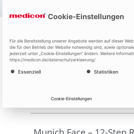
Hilfe und Kontakt
Cookie-Einstellungen
P
Für die Bereitstellung unserer Angebote werden auf dieser Web
IFU
die für den Betrieb der Website notwendig sind, sowie optiona
jederzeit unter „Cookie-Einstellungen“ ändern. Weitere Informat
https://medicon.de/datenschutzerklaerung/
Es folgt eine Liste der Service-Gruppen, für die eine E
Essenziell
Statistiken
Cookie-Einstellungen
Munich Face – 12-Step 