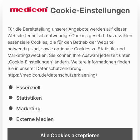
Cookie-Einstellungen
Für die Bereitstellung unserer Angebote werden auf dieser
Website technisch notwendige Cookies gesetzt. Dazu zählen
essenzielle Cookies, die für den Betrieb der Website
Hilfe und Kontakt
Medicon Extranet
notwendig sind, sowie optionale Cookies zu Statistik- und
Marketingzwecken. Sie können Ihre Auswahl jederzeit unter
„Cookie-Einstellungen“ ändern. Weitere Informationen finden
Sie in unserer Datenschutzerklärung.
https://medicon.de/datenschutzerklaerung/
Es folgt eine Liste der Service-Gruppen, für die eine Ei
Essenziell
MAPSCON – Maharasthtra
Statistiken
Association of plastic surgeons
Marketing
Externe Medien
46
23.02.
- 24.02.2024
Alle Cookies akzeptieren
Pune / Maharasthra
, Indien