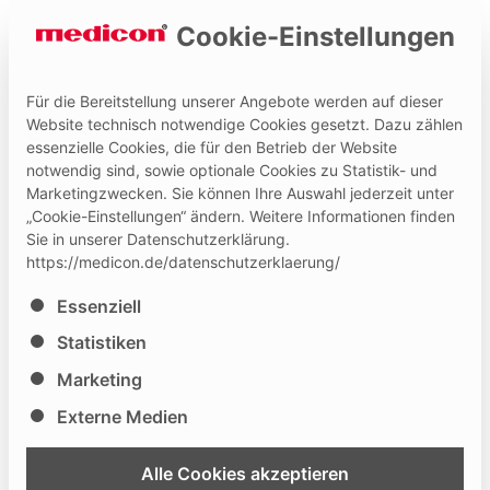
Cookie-Einstellungen
Für die Bereitstellung unserer Angebote werden auf dieser
Website technisch notwendige Cookies gesetzt. Dazu zählen
essenzielle Cookies, die für den Betrieb der Website
Hilfe und Kontakt
Medicon Extranet
notwendig sind, sowie optionale Cookies zu Statistik- und
Marketingzwecken. Sie können Ihre Auswahl jederzeit unter
„Cookie-Einstellungen“ ändern. Weitere Informationen finden
Sie in unserer Datenschutzerklärung.
https://medicon.de/datenschutzerklaerung/
Es folgt eine Liste der Service-Gruppen, für die eine Ei
Essenziell
MCNS – Midwest chapter of
Statistiken
neuro surgeons
Marketing
Externe Medien
46
23.12.
- 24.02.2024
Alle Cookies akzeptieren
Latur / Maharashtra
, Indien