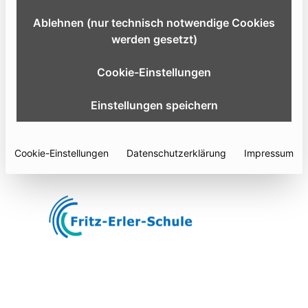
ein umfassendes Bild über verschiedene
Ablehnen (nur technisch notwendige Cookies
Ausbildungsberufe, duale Studiengänge und
werden gesetzt)
Möglichkeiten eines FSJ machen. Die Medicon eG wird
wieder mit einem Informationsstand vertreten sein.
Cookie-Einstellungen
06.10.
- 06.10.2026
Einstellungen speichern
Tuttlingen
, Deutschland
Website
Cookie-Einstellungen
Datenschutzerklärung
Impressum