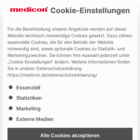
Cookie-Einstellungen
Für die Bereitstellung unserer Angebote werden auf dieser
Website technisch notwendige Cookies gesetzt. Dazu zählen
essenzielle Cookies, die für den Betrieb der Website
Hilfe und Kontakt
Medicon Extranet
notwendig sind, sowie optionale Cookies zu Statistik- und
Marketingzwecken. Sie können Ihre Auswahl jederzeit unter
„Cookie-Einstellungen“ ändern. Weitere Informationen finden
Sie in unserer Datenschutzerklärung.
https://medicon.de/datenschutzerklaerung/
Es folgt eine Liste der Service-Gruppen, für die eine Ei
Essenziell
Tag der Berufsorientierung
Statistiken
Marketing
Careers Fair
Am 6. Oktober 2026 findet an der Fritz-Erler-Schule in
Externe Medien
Tuttlingen ein weiterer “Tag der Berufsorientierung”
statt. Hier können sich die Schüler und Schülerinnen
Alle Cookies akzeptieren