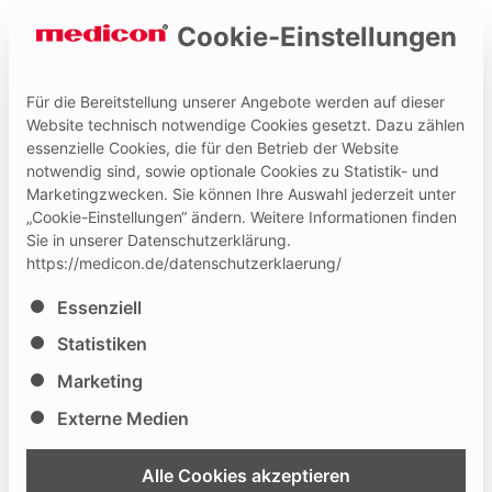
Cookie-Einstellungen
Für die Bereitstellung unserer Angebote werden auf dieser
Website technisch notwendige Cookies gesetzt. Dazu zählen
essenzielle Cookies, die für den Betrieb der Website
Hilfe und Kontakt
Medicon Extranet
notwendig sind, sowie optionale Cookies zu Statistik- und
Marketingzwecken. Sie können Ihre Auswahl jederzeit unter
„Cookie-Einstellungen“ ändern. Weitere Informationen finden
Sie in unserer Datenschutzerklärung.
https://medicon.de/datenschutzerklaerung/
Es folgt eine Liste der Service-Gruppen, für die eine Ei
Essenziell
The 41st Annual Meeting of
Statistiken
Neurospinal Society of Japan
Marketing
Externe Medien
46
Medicon will be represented by: Alphamed
Alle Cookies akzeptieren
Welcome to Osaka, JAPAN.