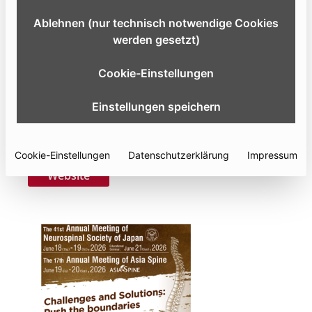
It is my great privilege to welcome all of you to 17th
Ablehnen (nur technisch notwendige Cookies
Annual Meeting of ASIA SPINE (ASIA SPINE 2026) that
werden gesetzt)
will be held in conjunction with 41st Annual Meeting
of Neurospinal Society of Japan at Osaka International
Cookie-Einstellungen
Convention Center in Osaka, Japan from June 18-20,
2026.
Einstellungen speichern
18.06.
- 19.06.2026
Osaka
, Japan
Cookie-Einstellungen
Datenschutzerklärung
Impressum
Website