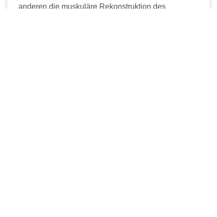
anderen die muskuläre Rekonstruktion des
velopharyngealen Sphinkters. ...
ABONNIEREN SIE UNSERE NEWSLETTER
Erhalten Sie immer die neuesten Informationen und Angebote von
Medicon
Newsletter abonnieren