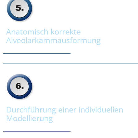
Anatomisch korrekte
Alveolarkammausformung
Durchführung einer individuellen
Modellierung