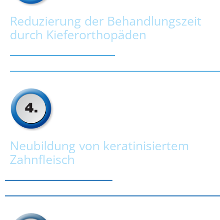
Reduzierung der Behandlungszeit
durch Kieferorthopäden
Neubildung von keratinisiertem
Zahnfleisch