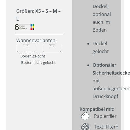
Deckel
,
Größen:
XS –
S – M –
optional
L
auch im
Boden
Wannenvarianten:
Deckel
gelocht
Boden gelocht
Boden nicht gelocht
Optionaler
Sicherheitsdecke
mit
außenliegendem
Druckknopf
Kompatibel mit:
Papierfiler
Textilfilter*