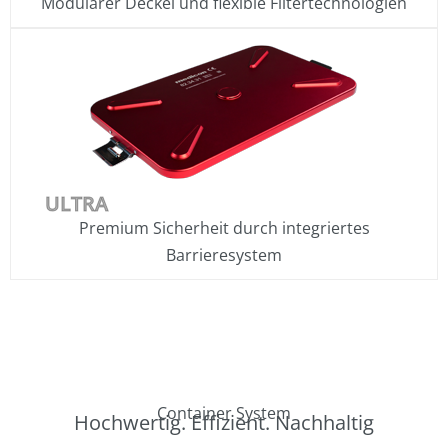
Modularer Deckel und flexible Filtertechnologien
ULTRA
Premium Sicherheit durch integriertes
Barrieresystem
Container System
Hochwertig. Effizient. Nachhaltig