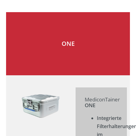
ONE
MediconTainer
ONE
Integrierte
Filterhalterunge
im