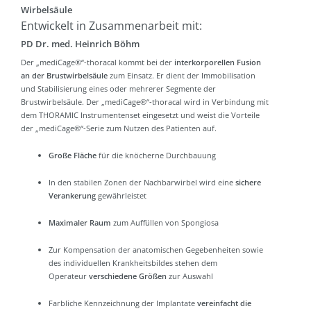
Wirbelsäule
Entwickelt in Zusammenarbeit mit:
PD Dr. med. Heinrich Böhm
Der „mediCage®“-thoracal kommt bei der
interkorporellen Fusion
an der Brustwirbelsäule
zum Einsatz. Er dient der Immobilisation
und Stabilisierung eines oder mehrerer Segmente der
Brustwirbelsäule. Der „mediCage®“-thoracal wird in Verbindung mit
dem
THORAMIC Instrumentenset
eingesetzt und weist die Vorteile
der „mediCage®“-Serie zum Nutzen des Patienten auf.
Große Fläche
für die knöcherne Durchbauung
In den stabilen Zonen der Nachbarwirbel wird eine
sichere
Verankerung
gewährleistet
Maximaler Raum
zum Auffüllen von Spongiosa
Zur Kompensation der anatomischen Gegebenheiten sowie
des individuellen Krankheitsbildes stehen dem
Operateur
verschiedene Größen
zur Auswahl
Farbliche Kennzeichnung der Implantate
vereinfacht die