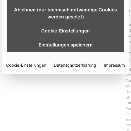
01
Ablehnen (nur technisch notwendige Cookies
Ve
Er
werden gesetzt)
Zu
Cookie-Einstellungen
Re
na
ein
Einstellungen speichern
od
me
Ko
in
Cookie-Einstellungen
Datenschutzerklärung
Impressum
Fo
vo
Tu
an
th
un
lu
Wi
Ge
En
so
für