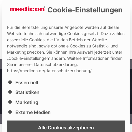
Cookie-Einstellungen
Für die Bereitstellung unserer Angebote werden auf dieser
Website technisch notwendige Cookies gesetzt. Dazu zählen
essenzielle Cookies, die für den Betrieb der Website
Hilfe und Kontakt
Medicon Extranet
notwendig sind, sowie optionale Cookies zu Statistik- und
Marketingzwecken. Sie können Ihre Auswahl jederzeit unter
„Cookie-Einstellungen“ ändern. Weitere Informationen finden
Sie in unserer Datenschutzerklärung.
https://medicon.de/datenschutzerklaerung/
Es folgt eine Liste der Service-Gruppen, für die eine Ei
Essenziell
MediExpand TL
Statistiken
Distrahierbarer Wirbelkörperersatz
Marketing
für die thorakale und lumbale Wirbelsäule
Externe Medien
Alle Cookies akzeptieren