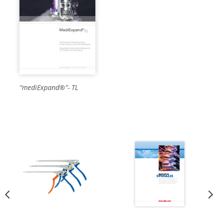
“mediExpand®”- TL