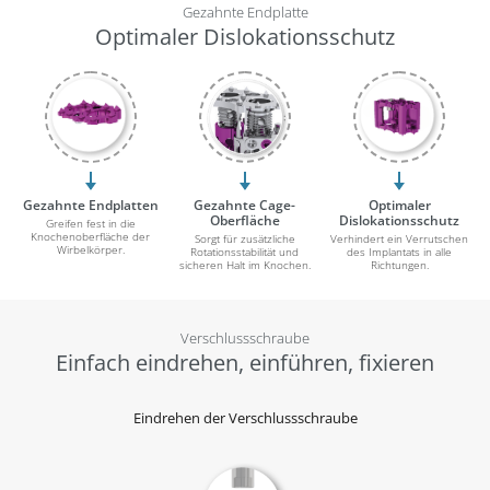
Gezahnte Endplatte
Optimaler Dislokationsschutz
Gezahnte Endplatten
Gezahnte Cage-
Optimaler
Oberfläche
Dislokationsschutz
Greifen fest in die
Knochenoberfläche der
Sorgt für zusätzliche
Verhindert ein Verrutschen
Wirbelkörper.
Rotationsstabilität und
des Implantats in alle
sicheren Halt im Knochen.
Richtungen.
Verschlussschraube
Einfach eindrehen, einführen, fixieren
Eindrehen der Verschlussschraube