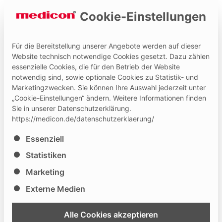
Cookie-Einstellungen
Für die Bereitstellung unserer Angebote werden auf dieser
Website technisch notwendige Cookies gesetzt. Dazu zählen
essenzielle Cookies, die für den Betrieb der Website
Hilfe und Kontakt
Medicon Extranet
notwendig sind, sowie optionale Cookies zu Statistik- und
Marketingzwecken. Sie können Ihre Auswahl jederzeit unter
„Cookie-Einstellungen“ ändern. Weitere Informationen finden
Sie in unserer Datenschutzerklärung.
Spezialinstrumente der allgemeinen
https://medicon.de/datenschutzerklaerung/
Chirurgie
Es folgt eine Liste der Service-Gruppen, für die eine Ei
Essenziell
Die chirurgischen Instrumente von Medicon aus dem Bereich
„allgemeine Chirurgie“, finden ihre Anwendung in allen Standard OP
Statistiken
Bereichen, sowie in der Diagnostik. Die Spezialinstrumente der
allgemeinen Chirurgie dienen zusätzlich zur Ergänzung der
Marketing
Instrumente in den Fachgebieten wie z.B. HNO, Ophthalmologie,
Thoraxchirurgie, Knochenchirurgie oder Mikrochirurgie.
Externe Medien
Alle Cookies akzeptieren
Weiterführende Informationen: