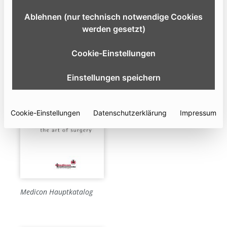
Nutzen Sie unser Kontaktformular für weitere Informationen zu unseren
Ablehnen (nur technisch notwendige Cookies
Katalogen (die Kataloge werden als Online-Publikationen in einem neuen
werden gesetzt)
Browserfenster geöffnet.)
Cookie-Einstellungen
Einstellungen speichern
Cookie-Einstellungen
Datenschutzerklärung
Impressum
Medicon Hauptkatalog